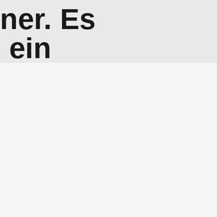
ner. Es
 ein
r oder