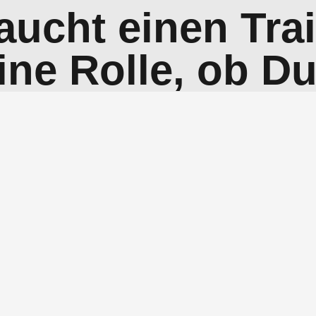
aucht einen Trai
eine Rolle, ob Du
llspieler, ein
ieler, ein Turne
espieler bist.