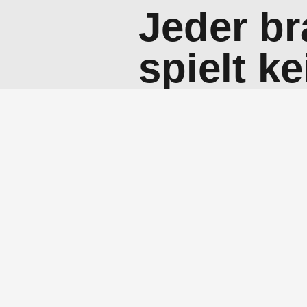
Jeder br
spielt k
Basketba
Tennissp
ein Bridg
Bill Gates