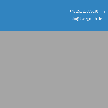
+49 151 25389638
info@kwegmbh.de